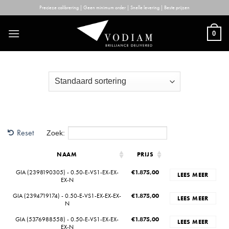
Skip
Precieze calibrering | Geen minimum order | Snelle levering | Beste prijzen
to
content
0
Reset
Zoek:
NAAM
PRIJS
GIA (2398190305) - 0.50-E-VS1-EX-EX-
€
1.875,00
LEES MEER
EX-N
GIA (2394719174) - 0.50-E-VS1-EX-EX-EX-
€
1.875,00
LEES MEER
N
GIA (5376988558) - 0.50-E-VS1-EX-EX-
€
1.875,00
LEES MEER
EX-N