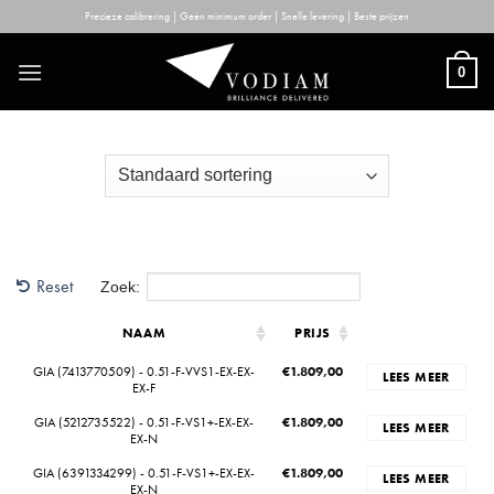
Skip
Precieze calibrering | Geen minimum order | Snelle levering | Beste prijzen
to
content
0
Reset
Zoek:
NAAM
PRIJS
GIA (7413770509) - 0.51-F-VVS1-EX-EX-
€
1.809,00
LEES MEER
EX-F
GIA (5212735522) - 0.51-F-VS1+-EX-EX-
€
1.809,00
LEES MEER
EX-N
GIA (6391334299) - 0.51-F-VS1+-EX-EX-
€
1.809,00
LEES MEER
EX-N