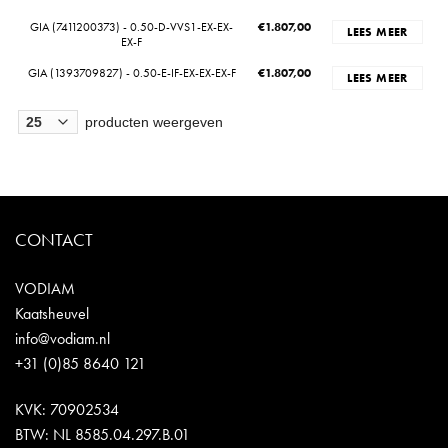
GIA (7411200373) - 0.50-D-VVS1-EX-EX-
€
1.807,00
LEES MEER
EX-F
GIA (1393709827) - 0.50-E-IF-EX-EX-EX-F
€
1.807,00
LEES MEER
producten weergeven
CONTACT
VODIAM
Kaatsheuvel
info@vodiam.nl
+31 (0)85 8640 121
KVK: 70902534
BTW: NL 8585.04.297.B.01