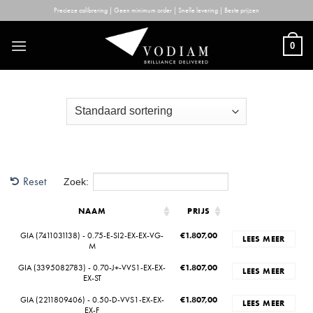
Skip
Precieze calibrering | Geen minimum order | Snelle levering | Beste prijzen
to
content
0
Reset
Zoek:
NAAM
PRIJS
GIA (7411031138) - 0.75-E-SI2-EX-EX-VG-
€
1.807,00
LEES MEER
M
GIA (3395082783) - 0.70-J+-VVS1-EX-EX-
€
1.807,00
LEES MEER
EX-ST
GIA (2211809406) - 0.50-D-VVS1-EX-EX-
€
1.807,00
LEES MEER
EX-F