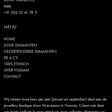
Italië
+31 (0)6 22 41 78 11
MENU
HOME
LOSSE DIAMANTEN
GECERTIFICEERDE DIAMANTEN
DE 4 C'S
100% ETHISCH
OVER VODIAM
CONTACT
Wij nemen twee keer per jaar (januari en september) deel aan de
jewellery boutique show
Vicenzaoro in Vicenza. U bent ook daar
van harte welkom in onze stand om onze collecties diamanten en