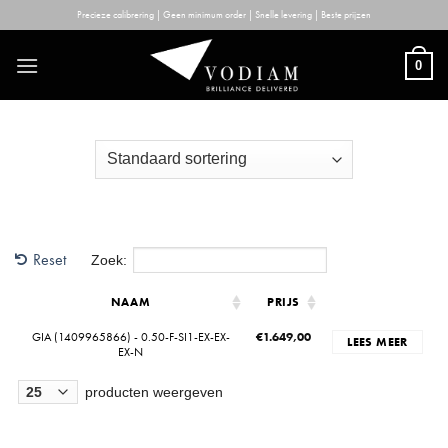
Skip
Precieze calibrering | Geen minimum order | Snelle levering | Beste prijzen
to
content
0
Reset
Zoek:
NAAM
PRIJS
GIA (1409965866) - 0.50-F-SI1-EX-EX-
€
1.649,00
LEES MEER
EX-N
producten weergeven