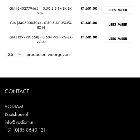
GIA (6402779465) - 0.50-E-SI1+-EX-EX-
€
1.601,00
LEES MEER
VG-F
GIA (3405000504) - 0.50-E-SI1-EX-EX-
€
1.601,00
LEES MEER
EX-N
GIA (1399991558) - 0.50-F-VS1-VG-EX-
€
1.601,00
LEES MEER
VG-N
producten weergeven
CONTACT
VODIAM
Kaatsheuvel
info@vodiam.nl
+31 (0)85 8640 121