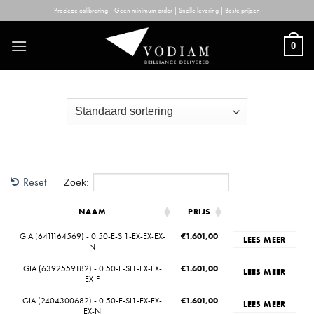
Skip
Precieze calibrering | Geen minimum order | Snelle levering | Beste prijzen
to
content
0
Reset
Zoek:
NAAM
PRIJS
GIA (6411164569) - 0.50-E-SI1-EX-EX-EX-
€
1.601,00
LEES MEER
N
GIA (6392559182) - 0.50-E-SI1-EX-EX-
€
1.601,00
LEES MEER
EX-F
GIA (2404300682) - 0.50-E-SI1-EX-EX-
€
1.601,00
LEES MEER
EX-N