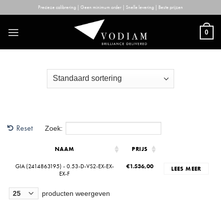
Skip
Precieze calibrering | Geen minimum order | Snelle levering | Beste prijzen
to
content
0
Reset
Zoek:
NAAM
PRIJS
GIA (2414863195) - 0.53-D-VS2-EX-EX-
€
1.536,00
LEES MEER
EX-F
producten weergeven