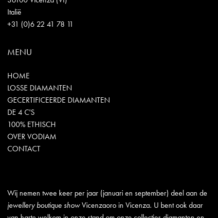
Italië
+31 (0)6 22 41 78 11
MENU
HOME
LOSSE DIAMANTEN
GECERTIFICEERDE DIAMANTEN
DE 4 C'S
100% ETHISCH
OVER VODIAM
CONTACT
Wij nemen twee keer per jaar (januari en september) deel aan de
jewellery boutique show
Vicenzaoro in Vicenza. U bent ook daar
van harte welkom in onze stand om onze collecties diamanten en