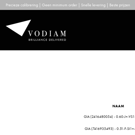
Skip
Precieze calibrering | Geen minimum order | Snelle levering | Beste prijzen
to
content
NAAM
GIA (2416480054) - 0.60-J+-VS1
GIA (7416935493) - 0.51-F-SI1+