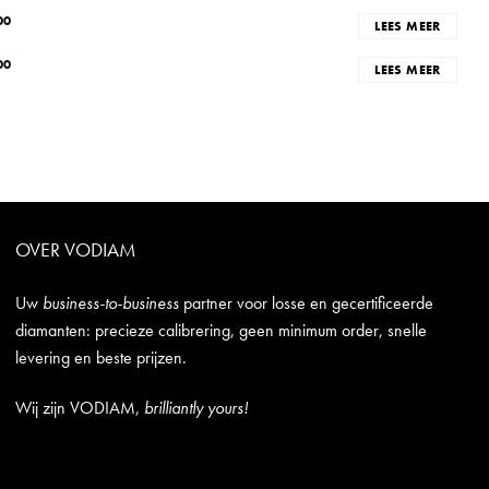
00
LEES MEER
00
LEES MEER
OVER VODIAM
Uw
business-to-business
partner voor losse en gecertificeerde
diamanten: precieze calibrering, geen minimum order, snelle
levering en beste prijzen.
Wij zijn VODIAM,
brilliantly yours!