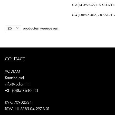
GIA (1415976677) - 0.51-F-SI1+
GIA (1409965866) - 0.50-F-SI1
producten weergeven
CONTACT
VODIAM
Kaatsheuvel
info@vodiam.nl
+31 (0)85 8640 121
KVK: 70902534
BTW: NL 8585.04.297.B.01