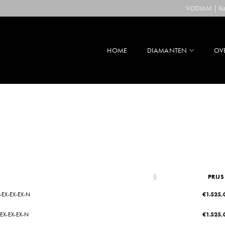
VODIAM | Kaa
HOME
DIAMANTEN
OV
PRIJS
-EX-EX-EX-N
€
1.525,
-EX-EX-EX-N
€
1.525,