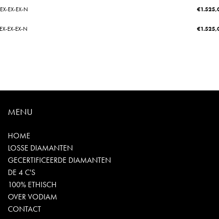
-EX-EX-EX-N
€
1.525,
-EX-EX-EX-N
€
1.525,
MENU
HOME
LOSSE DIAMANTEN
GECERTIFICEERDE DIAMANTEN
DE 4 C'S
100% ETHISCH
OVER VODIAM
CONTACT