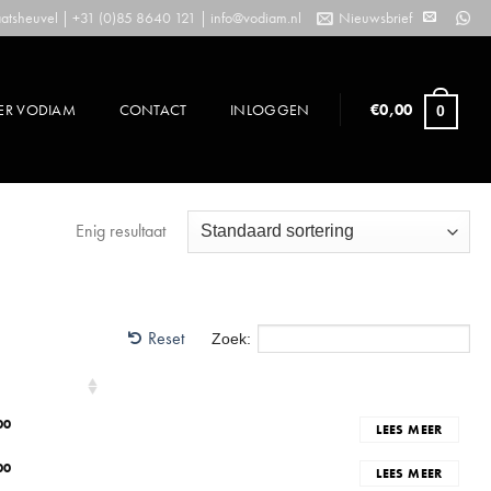
tsheuvel | +31 (0)85 8640 121 |
info@vodiam.nl
Nieuwsbrief
ER VODIAM
CONTACT
INLOGGEN
€
0,00
0
Enig resultaat
Reset
Zoek:
00
LEES MEER
00
LEES MEER