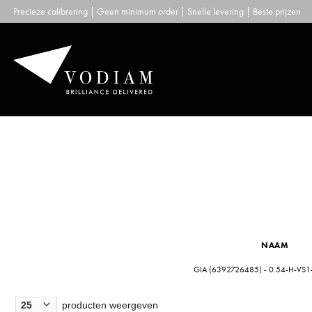
Skip
Precieze calibrering | Geen minimum order | Snelle levering | Beste prijzen
to
content
NAAM
GIA (6392726485) - 0.54-H-VS1
producten weergeven