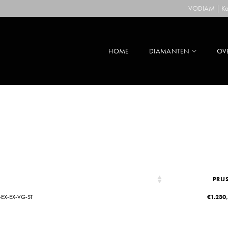
VODIAM | Kaa
HOME
DIAMANTEN
OV
PRIJ
-EX-EX-VG-ST
€
1.230