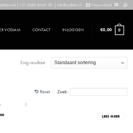
tsheuvel | +31 (0)85 8640 121 |
info@vodiam.nl
Nieuwsbrief
ER VODIAM
CONTACT
INLOGGEN
€
0,00
0
Enig resultaat
Reset
Zoek:
S
,00
LEES MEER