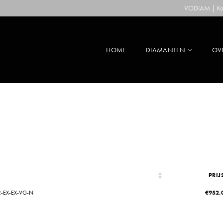
VODIAM | Kaa
HOME
DIAMANTEN
OV
PRIJ
2-EX-EX-VG-N
€
952,