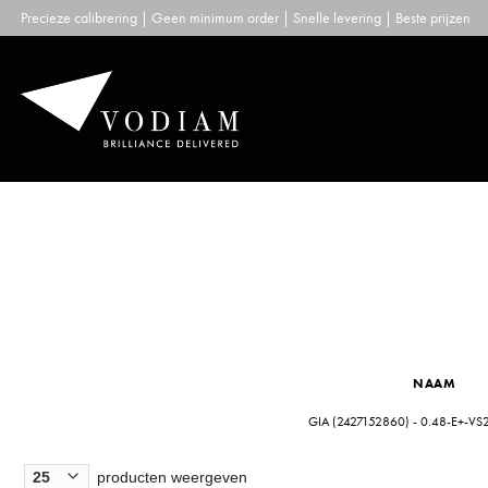
Skip
Precieze calibrering | Geen minimum order | Snelle levering | Beste prijzen
to
content
NAAM
GIA (2427152860) - 0.48-E+-VS
producten weergeven