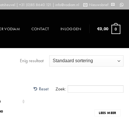
tsheuvel | +31 (0)85 8640 121 |
info@vodiam.nl
Nieuwsbrief
ER VODIAM
CONTACT
INLOGGEN
€
0,00
0
Enig resultaat
Reset
Zoek:
S
00
LEES MEER