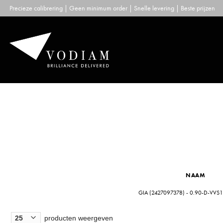
Skip
Precieze calibrering | Geen minimum order | Snelle levering | Beste prijzen
to
content
NAAM
GIA (2427097378) - 0.90-D-VVS1
producten weergeven