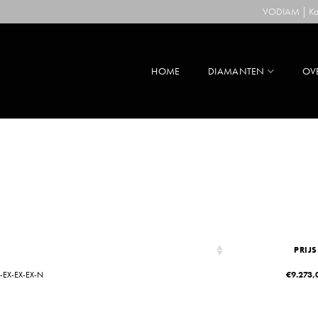
VODIAM | Kaa
HOME
DIAMANTEN
OV
PRIJS
-EX-EX-EX-N
€
9.273,