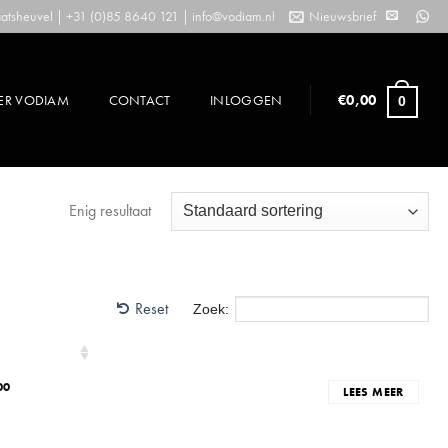
tsheuvel | +31 (0)85 8640 121 |
info@vodiam.nl
Nieuwsbrief
ER VODIAM
CONTACT
INLOGGEN
€
0,00
0
Enig resultaat
Reset
Zoek:
00
LEES MEER