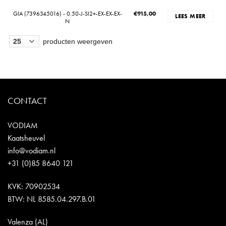
GIA (7396345016) - 0.50-J-SI2+-EX-EX-EX-
€
915,00
LEES MEER
N
producten weergeven
CONTACT
VODIAM
Kaatsheuvel
info@vodiam.nl
+31 (0)85 8640 121
KVK: 70902534
BTW: NL 8585.04.297.B.01
Valenza (AL)