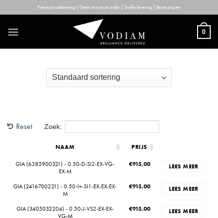
Skip
Precieze calibrering | Geen minimum order | Snelle levering | Beste prijzen
to
content
0
Reset
Zoek:
NAAM
PRIJS
GIA (6385900321) - 0.50-D-SI2-EX-VG-
€
915,00
LEES MEER
EX-M
GIA (2416700221) - 0.50-I+-SI1-EX-EX-EX-
€
915,00
LEES MEER
M
GIA (3405032204) - 0.50-J-VS2-EX-EX-
€
915,00
LEES MEER
VG-M