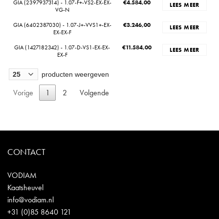
GIA (2397937314) - 1.07-F+-VS2-EX-EX-
€
4.584,00
LEES MEER
VG-N
GIA (6402387030) - 1.07-J+-VVS1+-EX-
€
3.246,00
LEES MEER
EX-EX-F
GIA (1427182342) - 1.07-D-VS1-EX-EX-
€
11.584,00
LEES MEER
EX-F
producten weergeven
Vorige
1
2
Volgende
CONTACT
VODIAM
Kaatsheuvel
info@vodiam.nl
+31 (0)85 8640 121