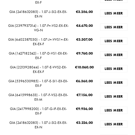
EX-F
GIA (2418632085) - 1.07-J-SI2-EX-EX-
€
3.286,00
LEES MEER
EX-N
GIA (2397937314) - 1.07-F+-VS2-EX-EX-
€
4.670,00
LEES MEER
VG-N
GIA (6402387030) - 1.07-J+-VVS1+-EX-
€
3.307,00
LEES MEER
EX-EX-F
GIA (1427182342) - 1.07-D-VS1-EX-EX-
€
9.760,00
LEES MEER
EX-F
GIA (2213928044) - 1.07-E-VVS2-EX-
€
10.060,00
LEES MEER
EX-EX-F
GIA (5396530985) - 1.07-E-SI1-EX-EX-
€
6.368,00
LEES MEER
EX-F
GIA (6415998633) - 1.07-F-VS2-EX-EX-
€
7.156,00
LEES MEER
EX-M
GIA (2417998200) - 1.07-G-IF-EX-EX-
€
9.936,00
LEES MEER
EX-F
GIA (2418632085) - 1.07-J-SI2-EX-EX-
€
3.226,00
LEES MEER
EX-N