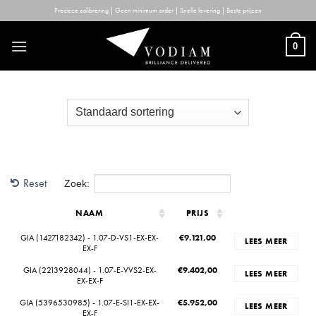
Skip
Precieze calibrering | Geen minimum order | Snelle levering | Beste prijzen
to
content
0
Reset
Zoek:
NAAM
PRIJS
GIA (1427182342) - 1.07-D-VS1-EX-EX-
€
9.121,00
LEES MEER
EX-F
GIA (2213928044) - 1.07-E-VVS2-EX-
€
9.402,00
LEES MEER
EX-EX-F
GIA (5396530985) - 1.07-E-SI1-EX-EX-
€
5.952,00
LEES MEER
EX-F