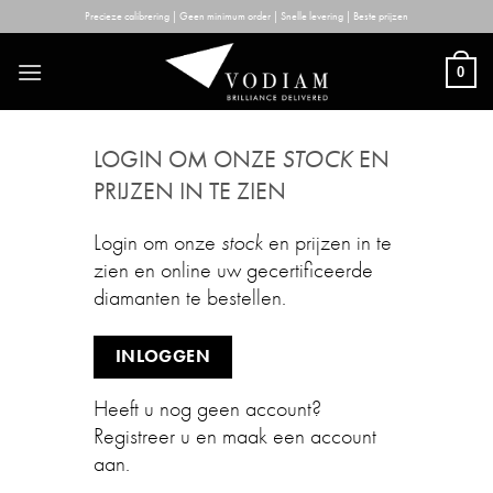
Skip
Precieze calibrering | Geen minimum order | Snelle levering | Beste prijzen
to
content
0
LOGIN OM ONZE
STOCK
EN
PRIJZEN IN TE ZIEN
Login om onze
stock
en prijzen in te
zien en online uw gecertificeerde
diamanten te bestellen.
INLOGGEN
Heeft u nog geen account?
Registreer u en maak een account
aan.