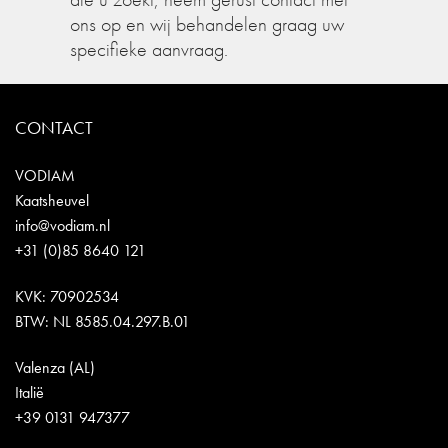
ons op en wij behandelen graag uw
specifieke aanvraag.
CONTACT
VODIAM
Kaatsheuvel
info@vodiam.nl
+31 (0)85 8640 121
KVK: 70902534
BTW: NL 8585.04.297.B.01
Valenza (AL)
Italië
+39 0131 947377