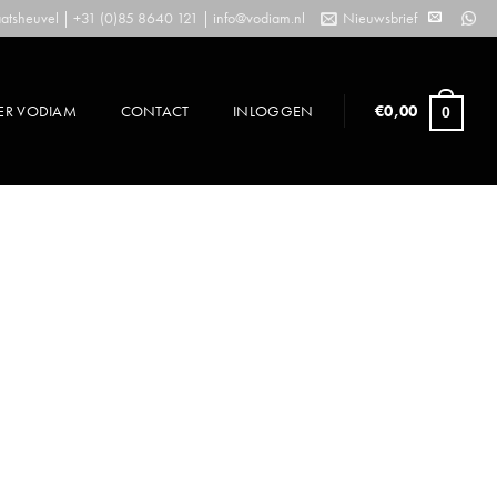
tsheuvel | +31 (0)85 8640 121 |
info@vodiam.nl
Nieuwsbrief
ER VODIAM
CONTACT
INLOGGEN
€
0,00
0