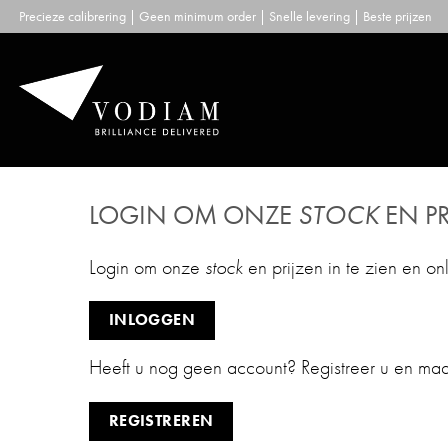
Skip
Precieze calibrering | Geen minimum order | Snelle levering | Beste prijzen
to
content
LOGIN OM ONZE
STOCK
EN PR
Login om onze
stock
en prijzen in te zien en on
INLOGGEN
Heeft u nog geen account? Registreer u en ma
REGISTREREN