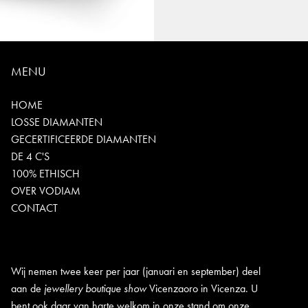
MENU
HOME
LOSSE DIAMANTEN
GECERTIFICEERDE DIAMANTEN
DE 4 C'S
100% ETHISCH
OVER VODIAM
CONTACT
Wij nemen twee keer per jaar (januari en september) deel
aan de
jewellery boutique show
Vicenzaoro in Vicenza. U
bent ook daar van harte welkom in onze stand om onze