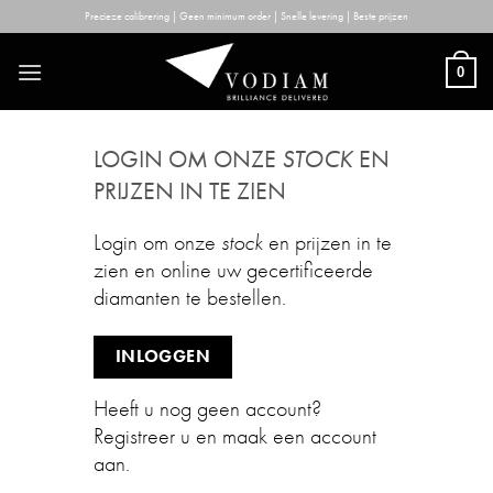
Skip
Precieze calibrering | Geen minimum order | Snelle levering | Beste prijzen
to
content
0
LOGIN OM ONZE
STOCK
EN
PRIJZEN IN TE ZIEN
Login om onze
stock
en prijzen in te
zien en online uw gecertificeerde
diamanten te bestellen.
INLOGGEN
Heeft u nog geen account?
Registreer u en maak een account
aan.