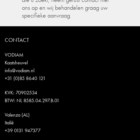
ons op en wij behandelen graag uw
specifieke aanvraag.
CONTACT
VODIAM
Kaatsheuvel
info@vodiam.nl
+31 (0)85 8640 121
KVK: 70902534
BTW: NL 8585.04.297.B.01
Valenza (AL)
Italië
+39 0131 947377