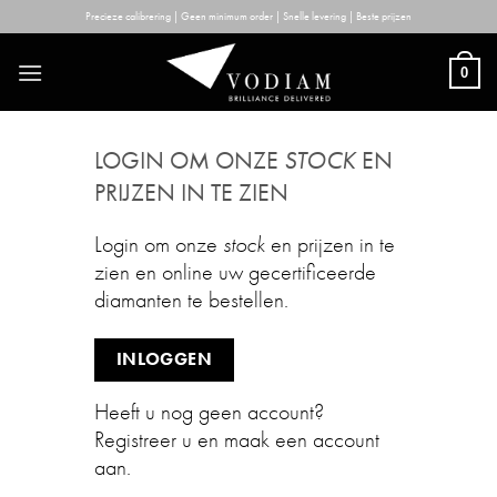
Skip
Precieze calibrering | Geen minimum order | Snelle levering | Beste prijzen
to
content
0
LOGIN OM ONZE
STOCK
EN
PRIJZEN IN TE ZIEN
Login om onze
stock
en prijzen in te
zien en online uw gecertificeerde
diamanten te bestellen.
INLOGGEN
Heeft u nog geen account?
Registreer u en maak een account
aan.