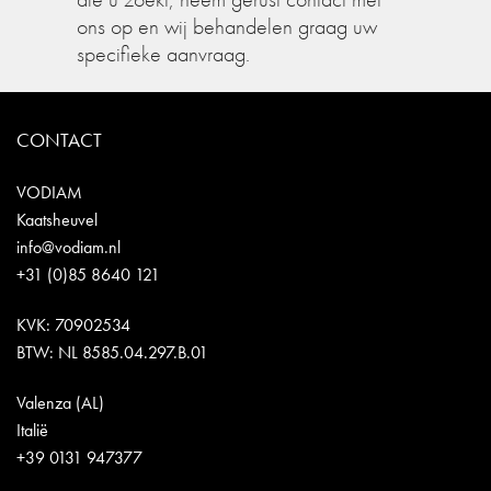
ons op en wij behandelen graag uw
specifieke aanvraag.
CONTACT
VODIAM
Kaatsheuvel
info@vodiam.nl
+31 (0)85 8640 121
KVK: 70902534
BTW: NL 8585.04.297.B.01
Valenza (AL)
Italië
+39 0131 947377