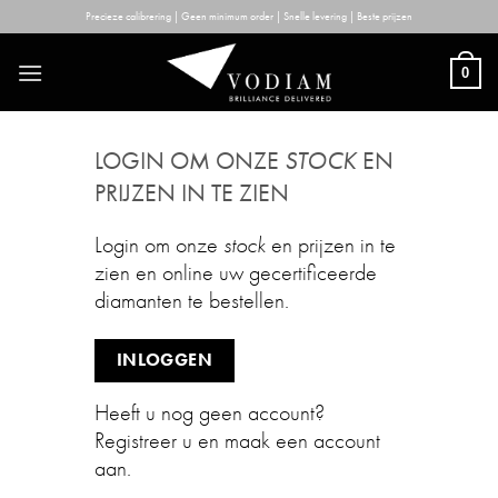
Skip
Precieze calibrering | Geen minimum order | Snelle levering | Beste prijzen
to
content
0
LOGIN OM ONZE
STOCK
EN
PRIJZEN IN TE ZIEN
Login om onze
stock
en prijzen in te
zien en online uw gecertificeerde
diamanten te bestellen.
INLOGGEN
Heeft u nog geen account?
Registreer u en maak een account
aan.