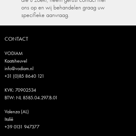
ons op en wij behandelen graag uw
specifieke aanvraag.
CONTACT
VODIAM
Kaatsheuvel
info@vodiam.nl
+31 (0)85 8640 121
KVK: 70902534
BTW: NL 8585.04.297.B.01
Valenza (AL)
Italië
+39 0131 947377