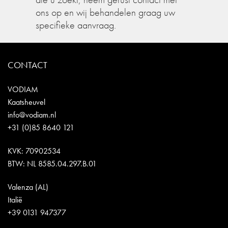
ons op en wij behandelen graag uw
specifieke aanvraag.
CONTACT
VODIAM
Kaatsheuvel
info@vodiam.nl
+31 (0)85 8640 121
KVK: 70902534
BTW: NL 8585.04.297.B.01
Valenza (AL)
Italië
+39 0131 947377