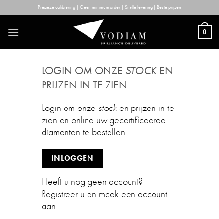
Skip
Precieze calibrering | Geen minimum order | Snelle levering | Beste prijzen
to
content
0
LOGIN OM ONZE
STOCK
EN
PRIJZEN IN TE ZIEN
Login om onze
stock
en prijzen in te
zien en online uw gecertificeerde
diamanten te bestellen.
INLOGGEN
Heeft u nog geen account?
Registreer u en maak een account
aan.