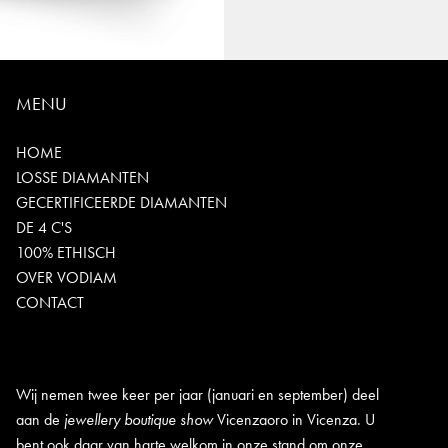
MENU
HOME
LOSSE DIAMANTEN
GECERTIFICEERDE DIAMANTEN
DE 4 C'S
100% ETHISCH
OVER VODIAM
CONTACT
Wij nemen twee keer per jaar (januari en september) deel
aan de
jewellery boutique show
Vicenzaoro in Vicenza. U
bent ook daar van harte welkom in onze stand om onze