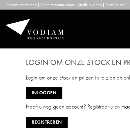
Skip
Precieze calibrering | Geen minimum order | Snelle levering | Beste prijzen
to
content
LOGIN OM ONZE
STOCK
EN PR
Login om onze
stock
en prijzen in te zien en on
INLOGGEN
Heeft u nog geen account? Registreer u en ma
REGISTREREN