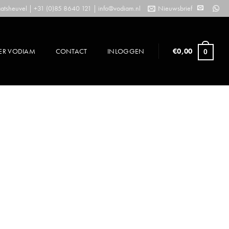
tsheuvel | +31 (0)85 8640 121 |
info@vodiam.nl
Nieuwsbrief
ER VODIAM
CONTACT
INLOGGEN
€
0,00
0