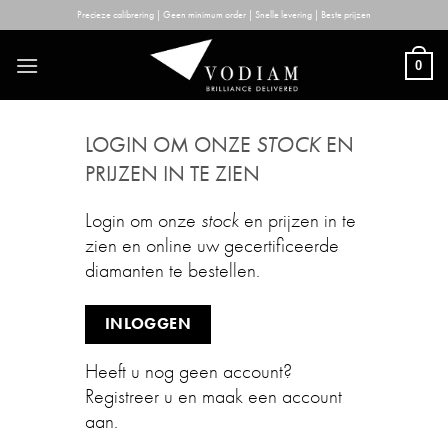
Skip
Precieze calibrering | Geen minimum order | Snelle levering | Beste prijzen
to
content
0
LOGIN OM ONZE
STOCK
EN
PRIJZEN IN TE ZIEN
Login om onze
stock
en prijzen in te
zien en online uw gecertificeerde
diamanten te bestellen.
INLOGGEN
Heeft u nog geen account?
Registreer u en maak een account
aan.