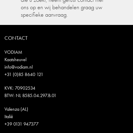
ons op en wij behandelen graag uw
specifieke aanvraag.
CONTACT
VODIAM
Kaatsheuvel
info@vodiam.nl
+31 (0)85 8640 121
KVK: 70902534
BTW: NL 8585.04.297.B.01
Valenza (AL)
Italië
+39 0131 947377