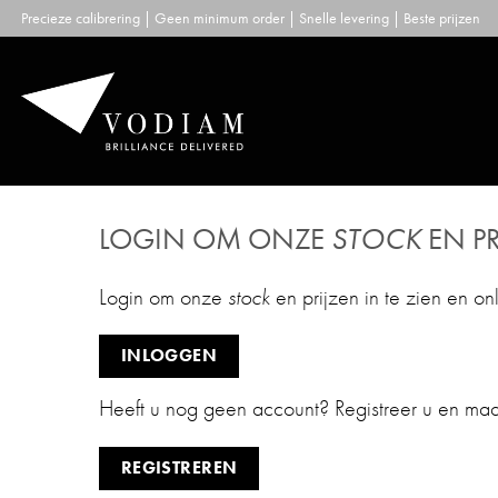
Skip
Precieze calibrering | Geen minimum order | Snelle levering | Beste prijzen
to
content
LOGIN OM ONZE
STOCK
EN PR
Login om onze
stock
en prijzen in te zien en on
INLOGGEN
Heeft u nog geen account? Registreer u en ma
REGISTREREN