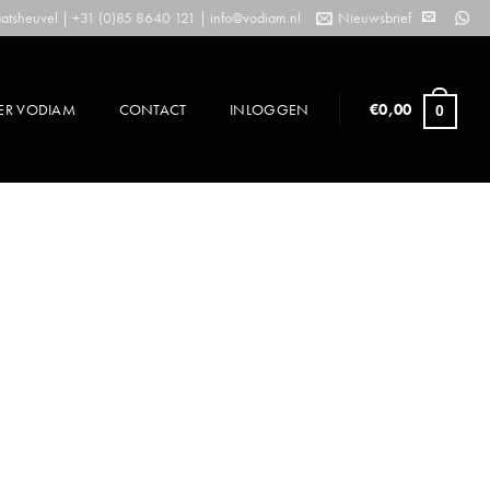
tsheuvel | +31 (0)85 8640 121 |
info@vodiam.nl
Nieuwsbrief
ER VODIAM
CONTACT
INLOGGEN
€
0,00
0