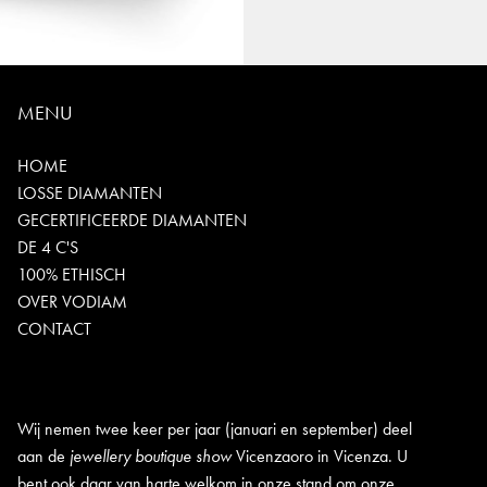
MENU
HOME
LOSSE DIAMANTEN
GECERTIFICEERDE DIAMANTEN
DE 4 C'S
100% ETHISCH
OVER VODIAM
CONTACT
Wij nemen twee keer per jaar (januari en september) deel
aan de
jewellery boutique show
Vicenzaoro in Vicenza. U
bent ook daar van harte welkom in onze stand om onze