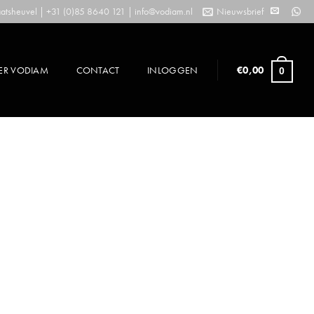
tsheuvel | +31 (0)85 8640 121 |
info@vodiam.nl
Nieuwsbrief
ER VODIAM
CONTACT
INLOGGEN
€
0,00
0