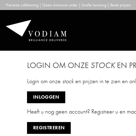
Skip
Precieze calibrering | Geen minimum order | Snelle levering | Beste prijzen
to
content
LOGIN OM ONZE
STOCK
EN PR
Login om onze
stock
en prijzen in te zien en on
INLOGGEN
Heeft u nog geen account? Registreer u en ma
REGISTREREN