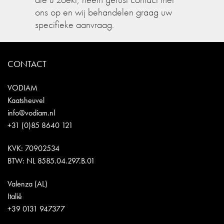
ons op en wij behandelen graag uw
specifieke aanvraag.
CONTACT
VODIAM
Kaatsheuvel
info@vodiam.nl
+31 (0)85 8640 121
KVK: 70902534
BTW: NL 8585.04.297.B.01
Valenza (AL)
Italië
+39 0131 947377