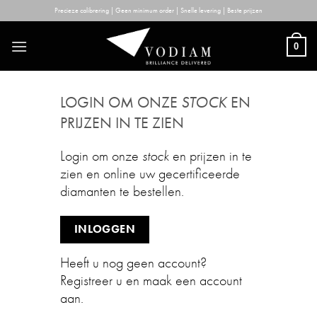
Skip
Precieze calibrering | Geen minimum order | Snelle levering | Beste prijzen
to
content
0
LOGIN OM ONZE
STOCK
EN
PRIJZEN IN TE ZIEN
Login om onze
stock
en prijzen in te
zien en online uw gecertificeerde
diamanten te bestellen.
INLOGGEN
Heeft u nog geen account?
Registreer u en maak een account
aan.