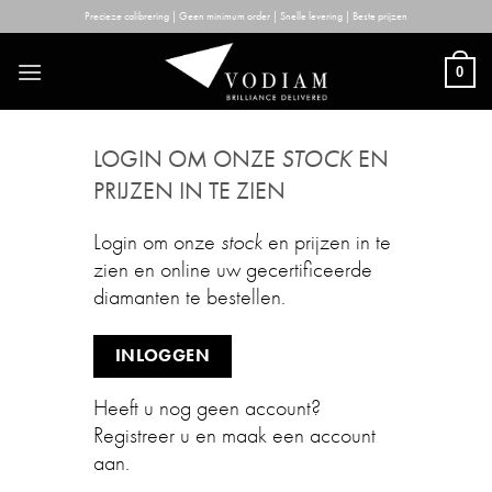
Skip
Precieze calibrering | Geen minimum order | Snelle levering | Beste prijzen
to
content
0
LOGIN OM ONZE
STOCK
EN
PRIJZEN IN TE ZIEN
Login om onze
stock
en prijzen in te
zien en online uw gecertificeerde
diamanten te bestellen.
INLOGGEN
Heeft u nog geen account?
Registreer u en maak een account
aan.