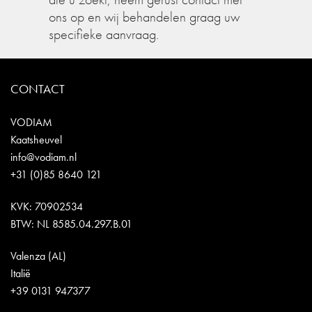
ons op en wij behandelen graag uw
specifieke aanvraag.
CONTACT
VODIAM
Kaatsheuvel
info@vodiam.nl
+31 (0)85 8640 121
KVK: 70902534
BTW: NL 8585.04.297.B.01
Valenza (AL)
Italië
+39 0131 947377