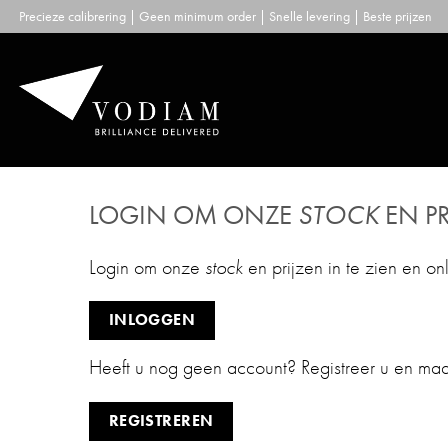
Skip
Precieze calibrering | Geen minimum order | Snelle levering | Beste prijzen
to
content
LOGIN OM ONZE
STOCK
EN PR
Login om onze
stock
en prijzen in te zien en on
INLOGGEN
Heeft u nog geen account? Registreer u en ma
REGISTREREN