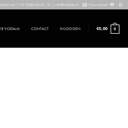
tsheuvel | +31 (0)85 8640 121 |
info@vodiam.nl
Nieuwsbrief
ER VODIAM
CONTACT
INLOGGEN
€
0,00
0