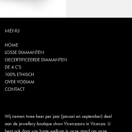
MENU
HOME
LOSSE DIAMANTEN
GECERTIFICEERDE DIAMANTEN
DE 4 C'S
100% ETHISCH
OVER VODIAM
CONTACT
Wij nemen twee keer per jaar (januari en september) deel
aan de
jewellery boutique show
Vicenzaoro in Vicenza. U
bent ook daar van harte welkom in onze stand om onze