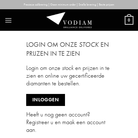
Skip
Precieze calibrering | Geen minimum order | Snelle levering | Beste prijzen
to
content
0
LOGIN OM ONZE
STOCK
EN
PRIJZEN IN TE ZIEN
Login om onze
stock
en prijzen in te
zien en online uw gecertificeerde
diamanten te bestellen.
INLOGGEN
Heeft u nog geen account?
Registreer u en maak een account
aan.