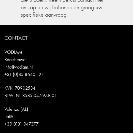
ons op en wij behandelen graag uw
specifieke aanvraag.
CONTACT
VODIAM
Kaatsheuvel
info@vodiam.nl
+31 (0)85 8640 121
KVK: 70902534
BTW: NL 8585.04.297.B.01
Valenza (AL)
Italië
+39 0131 947377