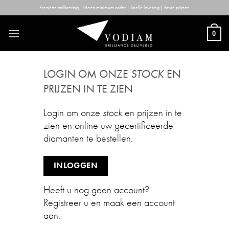
Skip
Precieze calibrering | Geen minimum order | Snelle levering | Beste prijzen
to
content
0
LOGIN OM ONZE
STOCK
EN
PRIJZEN IN TE ZIEN
Login om onze
stock
en prijzen in te
zien en online uw gecertificeerde
diamanten te bestellen.
INLOGGEN
Heeft u nog geen account?
Registreer u en maak een account
aan.