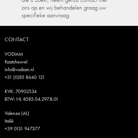
ons op en wij behandelen graag uw
specifieke aanvraag.
CONTACT
VODIAM
Kaatsheuvel
info@vodiam.nl
+31 (0)85 8640 121
KVK: 70902534
BTW: NL 8585.04.297.B.01
Valenza (AL)
Italië
+39 0131 947377