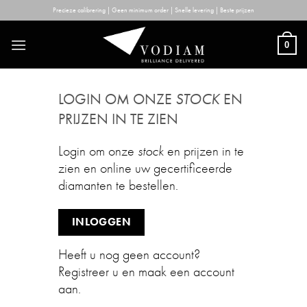
Skip
Precieze calibrering | Geen minimum order | Snelle levering | Beste prijzen
to
content
0
LOGIN OM ONZE
STOCK
EN
PRIJZEN IN TE ZIEN
Login om onze
stock
en prijzen in te
zien en online uw gecertificeerde
diamanten te bestellen.
INLOGGEN
Heeft u nog geen account?
Registreer u en maak een account
aan.