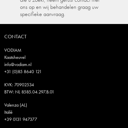
ons op en wij behandelen graag uw
specifieke aanvraag.
CONTACT
VODIAM
Kaatsheuvel
info@vodiam.nl
+31 (0)85 8640 121
KVK: 70902534
BTW: NL 8585.04.297.B.01
Valenza (AL)
Italië
+39 0131 947377