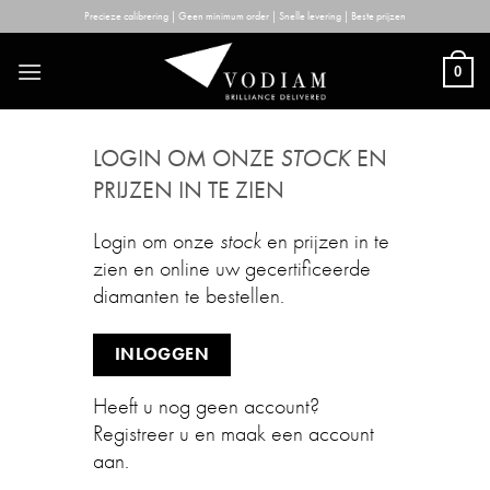
Skip
Precieze calibrering | Geen minimum order | Snelle levering | Beste prijzen
to
content
0
LOGIN OM ONZE
STOCK
EN
PRIJZEN IN TE ZIEN
Login om onze
stock
en prijzen in te
zien en online uw gecertificeerde
diamanten te bestellen.
INLOGGEN
Heeft u nog geen account?
Registreer u en maak een account
aan.