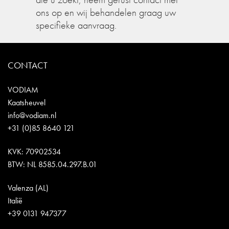
ons op en wij behandelen graag uw
specifieke aanvraag.
CONTACT
VODIAM
Kaatsheuvel
info@vodiam.nl
+31 (0)85 8640 121
KVK: 70902534
BTW: NL 8585.04.297.B.01
Valenza (AL)
Italië
+39 0131 947377