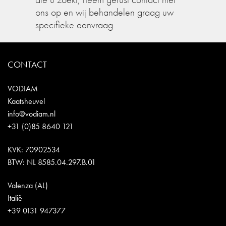
ons op en wij behandelen graag uw
specifieke aanvraag.
CONTACT
VODIAM
Kaatsheuvel
info@vodiam.nl
+31 (0)85 8640 121
KVK: 70902534
BTW: NL 8585.04.297.B.01
Valenza (AL)
Italië
+39 0131 947377