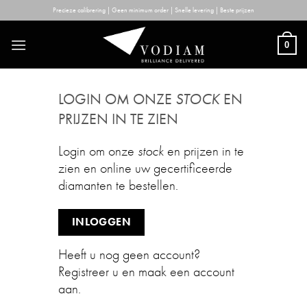
Skip
Precieze calibrering | Geen minimum order | Snelle levering | Beste prijzen
to
content
0
LOGIN OM ONZE
STOCK
EN
PRIJZEN IN TE ZIEN
Login om onze
stock
en prijzen in te
zien en online uw gecertificeerde
diamanten te bestellen.
INLOGGEN
Heeft u nog geen account?
Registreer u en maak een account
aan.