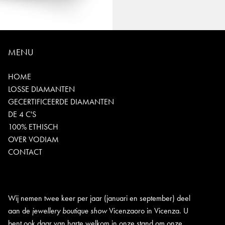
MENU
HOME
LOSSE DIAMANTEN
GECERTIFICEERDE DIAMANTEN
DE 4 C'S
100% ETHISCH
OVER VODIAM
CONTACT
Wij nemen twee keer per jaar (januari en september) deel
aan de
jewellery boutique show
Vicenzaoro in Vicenza. U
bent ook daar van harte welkom in onze stand om onze