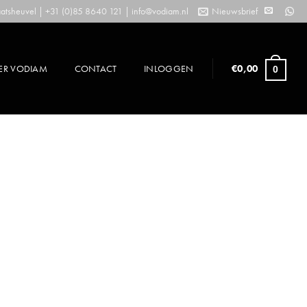
tsheuvel | +31 (0)85 8640 121 |
info@vodiam.nl
Nieuwsbrief
ER VODIAM
CONTACT
INLOGGEN
€
0,00
0