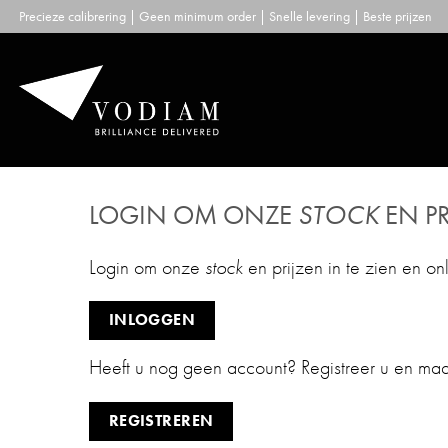
Skip
Precieze calibrering | Geen minimum order | Snelle levering | Beste prijzen
to
content
LOGIN OM ONZE
STOCK
EN PR
Login om onze
stock
en prijzen in te zien en on
INLOGGEN
Heeft u nog geen account? Registreer u en ma
REGISTREREN