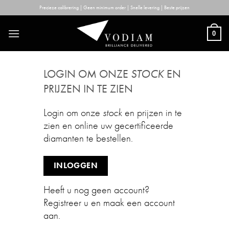
Skip
Precieze calibrering | Geen minimum order | Snelle levering | Beste prijzen
to
content
0
LOGIN OM ONZE
STOCK
EN
PRIJZEN IN TE ZIEN
Login om onze
stock
en prijzen in te
zien en online uw gecertificeerde
diamanten te bestellen.
INLOGGEN
Heeft u nog geen account?
Registreer u en maak een account
aan.