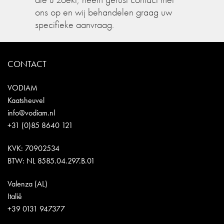
ons op en wij behandelen graag uw
specifieke aanvraag.
CONTACT
VODIAM
Kaatsheuvel
info@vodiam.nl
+31 (0)85 8640 121
KVK: 70902534
BTW: NL 8585.04.297.B.01
Valenza (AL)
Italië
+39 0131 947377