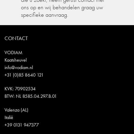
ons op en wij behandelen graag uw
specifieke aanvraag.
CONTACT
VODIAM
Kaatsheuvel
info@vodiam.nl
+31 (0)85 8640 121
KVK: 70902534
BTW: NL 8585.04.297.B.01
Valenza (AL)
Italië
+39 0131 947377