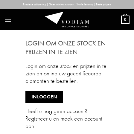
Skip
Precieze calibrering | Geen minimum order | Snelle levering | Beste prijzen
to
content
0
LOGIN OM ONZE
STOCK
EN
PRIJZEN IN TE ZIEN
Login om onze
stock
en prijzen in te
zien en online uw gecertificeerde
diamanten te bestellen.
INLOGGEN
Heeft u nog geen account?
Registreer u en maak een account
aan.