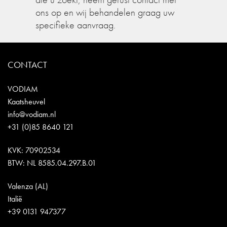
ons op en wij behandelen graag uw
specifieke aanvraag.
CONTACT
VODIAM
Kaatsheuvel
info@vodiam.nl
+31 (0)85 8640 121
KVK: 70902534
BTW: NL 8585.04.297.B.01
Valenza (AL)
Italië
+39 0131 947377