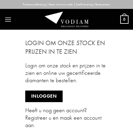
Skip
Precieze calibrering | Geen minimum order | Snelle levering | Beste prijzen
to
content
0
LOGIN OM ONZE
STOCK
EN
PRIJZEN IN TE ZIEN
Login om onze
stock
en prijzen in te
zien en online uw gecertificeerde
diamanten te bestellen.
INLOGGEN
Heeft u nog geen account?
Registreer u en maak een account
aan.