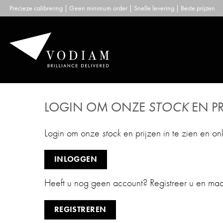
Skip
Precieze calibrering | Geen minimum order | Snelle levering | Beste prijzen
to
content
LOGIN OM ONZE
STOCK
EN PR
Login om onze
stock
en prijzen in te zien en on
INLOGGEN
Heeft u nog geen account? Registreer u en ma
REGISTREREN