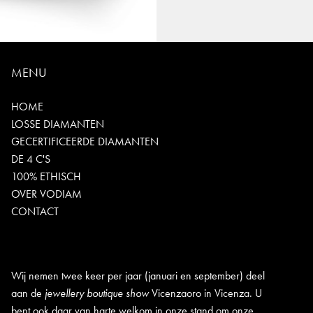
MENU
HOME
LOSSE DIAMANTEN
GECERTIFICEERDE DIAMANTEN
DE 4 C'S
100% ETHISCH
OVER VODIAM
CONTACT
Wij nemen twee keer per jaar (januari en september) deel
aan de
jewellery boutique show
Vicenzaoro in Vicenza. U
bent ook daar van harte welkom in onze stand om onze