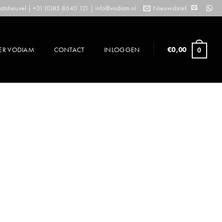
tsheuvel | +31 (0)85 8640 121 |
info@vodiam.nl
Nieuwsbrief
ER VODIAM
CONTACT
INLOGGEN
€
0,00
0