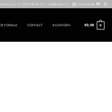
tsheuvel | +31 (0)85 8640 121 |
info@vodiam.nl
Nieuwsbrief
ER VODIAM
CONTACT
INLOGGEN
€
0,00
0