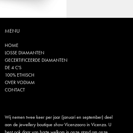
MENU
HOME
LOSSE DIAMANTEN
GECERTIFICEERDE DIAMANTEN
DE 4 C'S
100% ETHISCH
OVER VODIAM
CONTACT
Wij nemen twee keer per jaar (januari en september) deel
aan de
jewellery boutique show
Vicenzaoro in Vicenza. U
bent ook daar van harte welkom in onze stand om onze