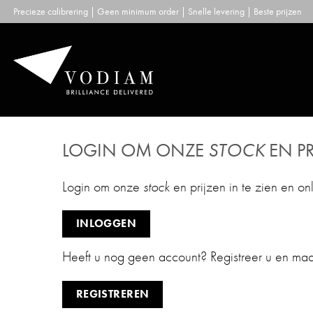
Skip
Precieze calibrering | Geen minimum order | Snelle levering | Beste prijzen
to
content
LOGIN OM ONZE
STOCK
EN PR
Login om onze
stock
en prijzen in te zien en on
INLOGGEN
Heeft u nog geen account? Registreer u en ma
REGISTREREN