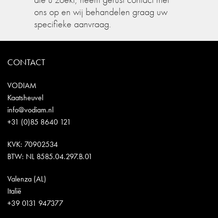
ons op en wij behandelen graag uw
specifieke aanvraag.
CONTACT
VODIAM
Kaatsheuvel
info@vodiam.nl
+31 (0)85 8640 121
KVK: 70902534
BTW: NL 8585.04.297.B.01
Valenza (AL)
Italië
+39 0131 947377