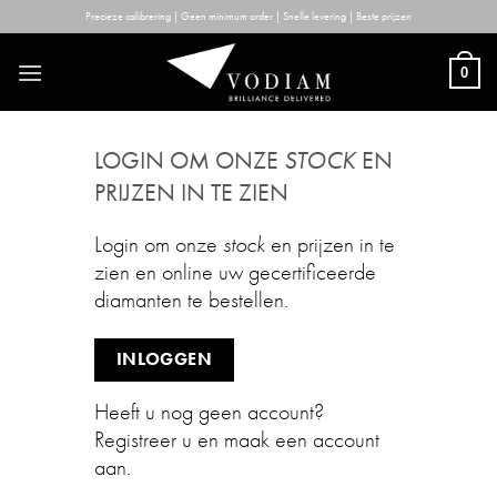
Skip
Precieze calibrering | Geen minimum order | Snelle levering | Beste prijzen
to
content
0
LOGIN OM ONZE
STOCK
EN
PRIJZEN IN TE ZIEN
Login om onze
stock
en prijzen in te
zien en online uw gecertificeerde
diamanten te bestellen.
INLOGGEN
Heeft u nog geen account?
Registreer u en maak een account
aan.