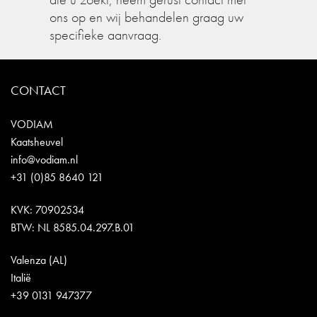
ons op en wij behandelen graag uw
specifieke aanvraag.
CONTACT
VODIAM
Kaatsheuvel
info@vodiam.nl
+31 (0)85 8640 121
KVK: 70902534
BTW: NL 8585.04.297.B.01
Valenza (AL)
Italië
+39 0131 947377