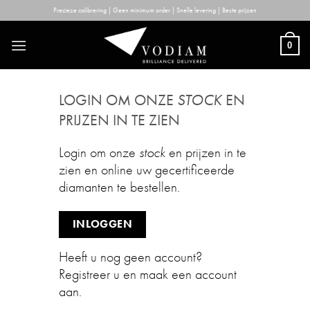
Skip
Precieze calibrering | Geen minimum order | Snelle levering | Beste prijzen
to
content
0
LOGIN OM ONZE
STOCK
EN
PRIJZEN IN TE ZIEN
Login om onze
stock
en prijzen in te
zien en online uw gecertificeerde
diamanten te bestellen.
INLOGGEN
Heeft u nog geen account?
Registreer u en maak een account
aan.