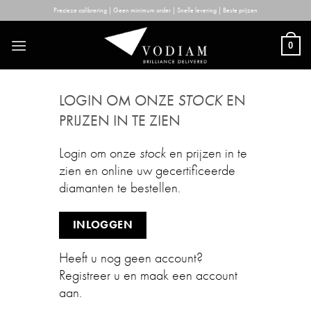
Skip
Precieze calibrering | Geen minimum order | Snelle levering | Beste prijzen
to
content
0
LOGIN OM ONZE
STOCK
EN
PRIJZEN IN TE ZIEN
Login om onze
stock
en prijzen in te
zien en online uw gecertificeerde
diamanten te bestellen.
INLOGGEN
Heeft u nog geen account?
Registreer u en maak een account
aan.