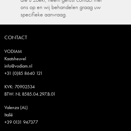
ons op en wij behandelen graag uw
specifieke aanvraag.
CONTACT
VODIAM
Kaatsheuvel
info@vodiam.nl
+31 (0)85 8640 121
KVK: 70902534
BTW: NL 8585.04.297.B.01
Valenza (AL)
Italië
+39 0131 947377