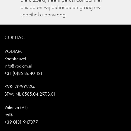
ons op en wij behandelen graag uw
specifieke aanvraag.
CONTACT
VODIAM
Kaatsheuvel
info@vodiam.nl
+31 (0)85 8640 121
KVK: 70902534
BTW: NL 8585.04.297.B.01
Valenza (AL)
Italië
+39 0131 947377