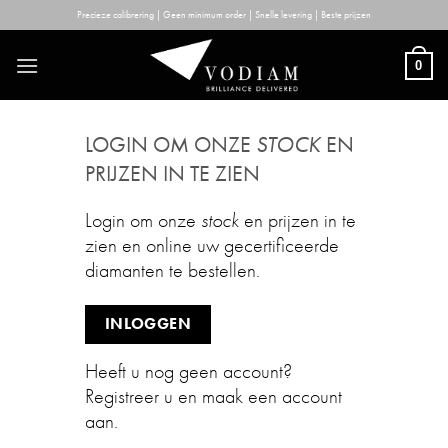
Skip
Precieze calibrering | Geen minimum order | Snelle levering | Beste prijzen
to
content
0
LOGIN OM ONZE
STOCK
EN
PRIJZEN IN TE ZIEN
Login om onze
stock
en prijzen in te
zien en online uw gecertificeerde
diamanten te bestellen.
INLOGGEN
Heeft u nog geen account?
Registreer u en maak een account
aan.