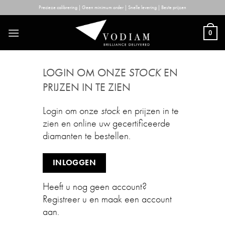
Skip
Precieze calibrering | Geen minimum order | Snelle levering | Beste prijzen
to
content
0
LOGIN OM ONZE
STOCK
EN
PRIJZEN IN TE ZIEN
Login om onze
stock
en prijzen in te
zien en online uw gecertificeerde
diamanten te bestellen.
INLOGGEN
Heeft u nog geen account?
Registreer u en maak een account
aan.