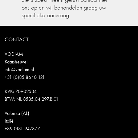
ons op en wij behandelen graag uw
specifieke aanvraag.
CONTACT
VODIAM
Kaatsheuvel
info@vodiam.nl
+31 (0)85 8640 121
KVK: 70902534
BTW: NL 8585.04.297.B.01
Valenza (AL)
Italië
+39 0131 947377