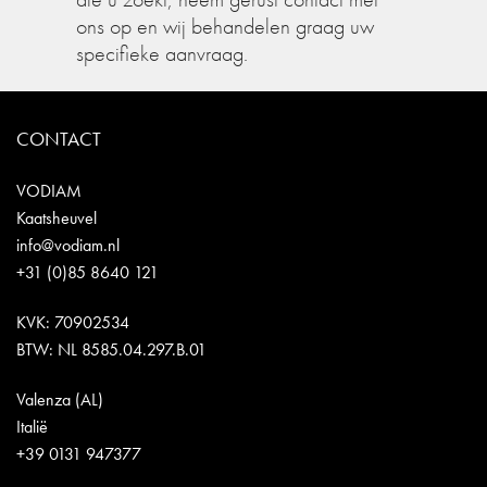
ons op en wij behandelen graag uw
specifieke aanvraag.
CONTACT
VODIAM
Kaatsheuvel
info@vodiam.nl
+31 (0)85 8640 121
KVK: 70902534
BTW: NL 8585.04.297.B.01
Valenza (AL)
Italië
+39 0131 947377