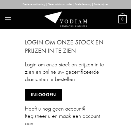
Skip
Precieze calibrering | Geen minimum order | Snelle levering | Beste prijzen
to
content
0
LOGIN OM ONZE
STOCK
EN
PRIJZEN IN TE ZIEN
Login om onze
stock
en prijzen in te
zien en online uw gecertificeerde
diamanten te bestellen.
INLOGGEN
Heeft u nog geen account?
Registreer u en maak een account
aan.