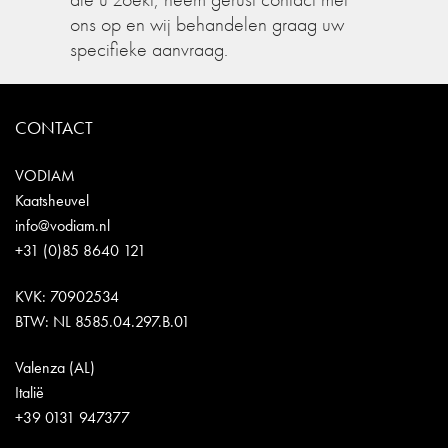
ons op en wij behandelen graag uw
specifieke aanvraag.
CONTACT
VODIAM
Kaatsheuvel
info@vodiam.nl
+31 (0)85 8640 121
KVK: 70902534
BTW: NL 8585.04.297.B.01
Valenza (AL)
Italië
+39 0131 947377