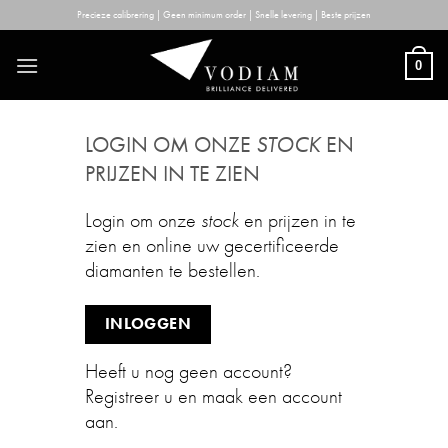
Skip
Precieze calibrering | Geen minimum order | Snelle levering | Beste prijzen
to
content
0
LOGIN OM ONZE
STOCK
EN
PRIJZEN IN TE ZIEN
Login om onze
stock
en prijzen in te
zien en online uw gecertificeerde
diamanten te bestellen.
INLOGGEN
Heeft u nog geen account?
Registreer u en maak een account
aan.