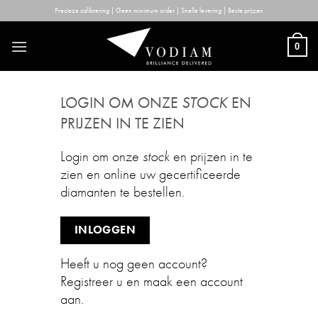
Skip
Precieze calibrering | Geen minimum order | Snelle levering | Beste prijzen
to
content
0
LOGIN OM ONZE
STOCK
EN
PRIJZEN IN TE ZIEN
Login om onze
stock
en prijzen in te
zien en online uw gecertificeerde
diamanten te bestellen.
INLOGGEN
Heeft u nog geen account?
Registreer u en maak een account
aan.