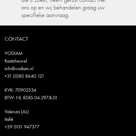
ons op en wij behandelen graag uw
specifieke aanvraag.
CONTACT
VODIAM
Kaatsheuvel
info@vodiam.nl
+31 (0)85 8640 121
KVK: 70902534
BTW: NL 8585.04.297.B.01
Valenza (AL)
Italië
+39 0131 947377