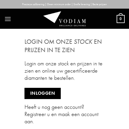
Skip
Precieze calibrering | Geen minimum order | Snelle levering | Beste prijzen
to
content
0
LOGIN OM ONZE
STOCK
EN
PRIJZEN IN TE ZIEN
Login om onze
stock
en prijzen in te
zien en online uw gecertificeerde
diamanten te bestellen.
INLOGGEN
Heeft u nog geen account?
Registreer u en maak een account
aan.