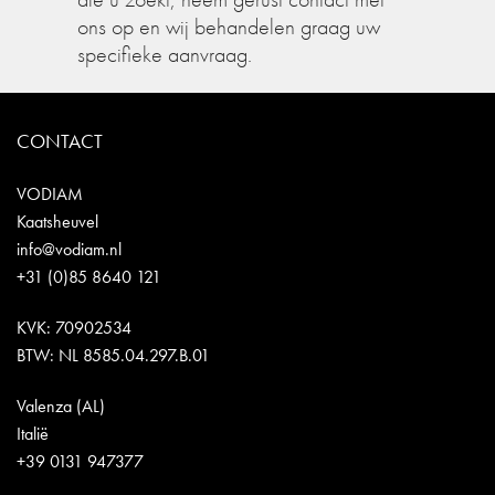
ons op en wij behandelen graag uw
specifieke aanvraag.
CONTACT
VODIAM
Kaatsheuvel
info@vodiam.nl
+31 (0)85 8640 121
KVK: 70902534
BTW: NL 8585.04.297.B.01
Valenza (AL)
Italië
+39 0131 947377