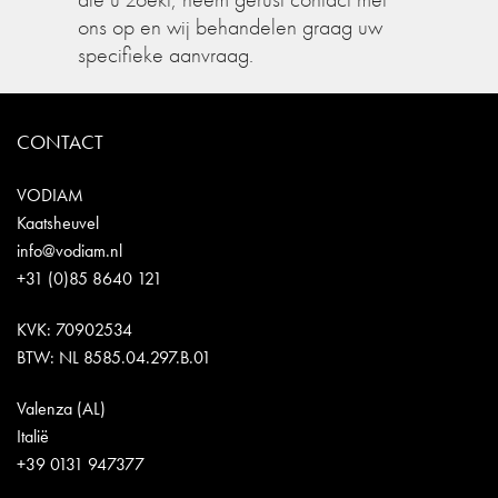
ons op en wij behandelen graag uw
specifieke aanvraag.
CONTACT
VODIAM
Kaatsheuvel
info@vodiam.nl
+31 (0)85 8640 121
KVK: 70902534
BTW: NL 8585.04.297.B.01
Valenza (AL)
Italië
+39 0131 947377