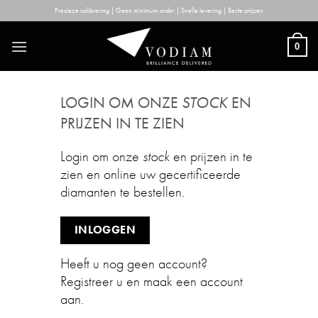
Skip
Precieze calibrering | Geen minimum order | Snelle levering | Beste prijzen
to
content
0
LOGIN OM ONZE
STOCK
EN
PRIJZEN IN TE ZIEN
Login om onze
stock
en prijzen in te
zien en online uw gecertificeerde
diamanten te bestellen.
INLOGGEN
Heeft u nog geen account?
Registreer u en maak een account
aan.