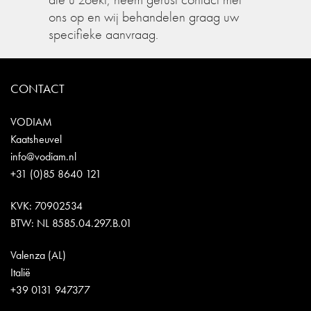
ons op en wij behandelen graag uw
specifieke aanvraag.
CONTACT
VODIAM
Kaatsheuvel
info@vodiam.nl
+31 (0)85 8640 121
KVK: 70902534
BTW: NL 8585.04.297.B.01
Valenza (AL)
Italië
+39 0131 947377