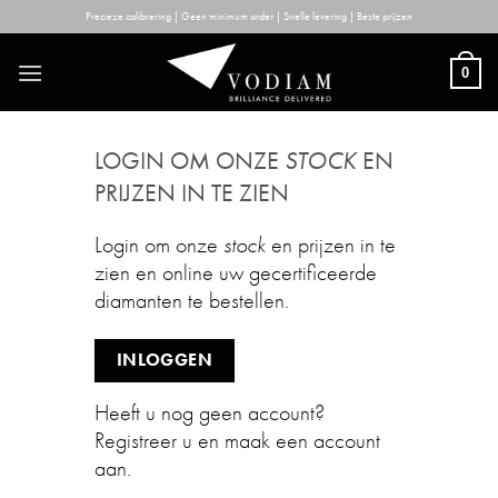
Skip
Precieze calibrering | Geen minimum order | Snelle levering | Beste prijzen
to
content
0
LOGIN OM ONZE
STOCK
EN
PRIJZEN IN TE ZIEN
Login om onze
stock
en prijzen in te
zien en online uw gecertificeerde
diamanten te bestellen.
INLOGGEN
Heeft u nog geen account?
Registreer u en maak een account
aan.