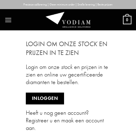
Skip
Precieze calibrering | Geen minimum order | Snelle levering | Beste prijzen
to
content
0
LOGIN OM ONZE
STOCK
EN
PRIJZEN IN TE ZIEN
Login om onze
stock
en prijzen in te
zien en online uw gecertificeerde
diamanten te bestellen.
INLOGGEN
Heeft u nog geen account?
Registreer u en maak een account
aan.