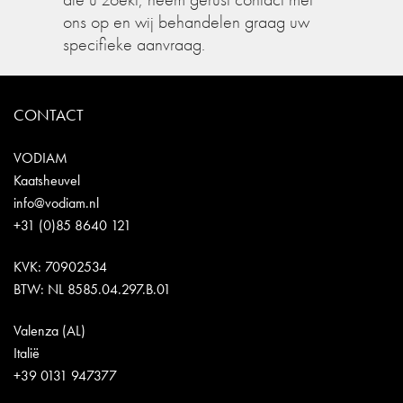
ons op en wij behandelen graag uw
specifieke aanvraag.
CONTACT
VODIAM
Kaatsheuvel
info@vodiam.nl
+31 (0)85 8640 121
KVK: 70902534
BTW: NL 8585.04.297.B.01
Valenza (AL)
Italië
+39 0131 947377