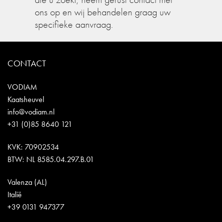
ons op en wij behandelen graag uw
specifieke aanvraag.
CONTACT
VODIAM
Kaatsheuvel
info@vodiam.nl
+31 (0)85 8640 121
KVK: 70902534
BTW: NL 8585.04.297.B.01
Valenza (AL)
Italië
+39 0131 947377