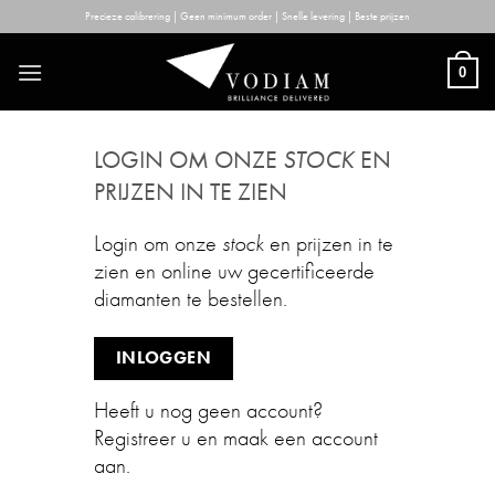
Skip
Precieze calibrering | Geen minimum order | Snelle levering | Beste prijzen
to
content
0
LOGIN OM ONZE
STOCK
EN
PRIJZEN IN TE ZIEN
Login om onze
stock
en prijzen in te
zien en online uw gecertificeerde
diamanten te bestellen.
INLOGGEN
Heeft u nog geen account?
Registreer u en maak een account
aan.