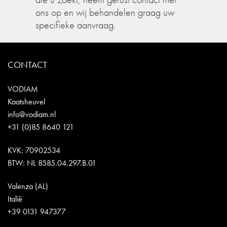
ons op en wij behandelen graag uw
specifieke aanvraag.
CONTACT
VODIAM
Kaatsheuvel
info@vodiam.nl
+31 (0)85 8640 121
KVK: 70902534
BTW: NL 8585.04.297.B.01
Valenza (AL)
Italië
+39 0131 947377