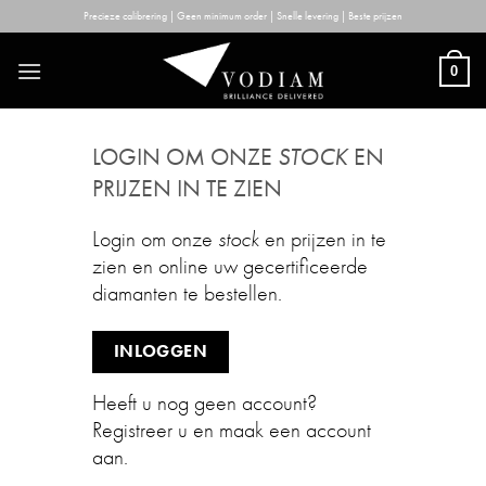
Skip
Precieze calibrering | Geen minimum order | Snelle levering | Beste prijzen
to
content
0
LOGIN OM ONZE
STOCK
EN
PRIJZEN IN TE ZIEN
Login om onze
stock
en prijzen in te
zien en online uw gecertificeerde
diamanten te bestellen.
INLOGGEN
Heeft u nog geen account?
Registreer u en maak een account
aan.